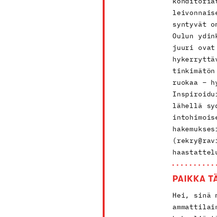
konditoria
leivonnais
syntyvät o
Oulun ydin
juuri ovat
hykerryttä
tinkimätön
ruokaa – h
Inspiroidu
lähellä sy
intohimois
hakemukses
(rekry@rav
haastattel
PAIKKA T
Hei, sinä 
ammattilai