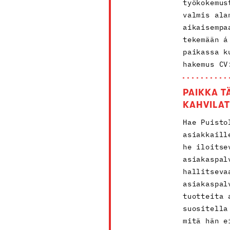
työkokemus
valmis ala
aikaisempa
tekemään á
paikassa k
hakemus CV
PAIKKA T
KAHVILA
Hae Puisto
asiakkaill
he iloitse
asiakaspal
hallitseva
asiakaspal
tuotteita 
suositella
mitä hän e