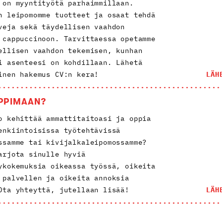
 on myyntityötä parhaimmillaan.
n leipomomme tuotteet ja osaat tehdä
veja sekä täydellisen vaahdon
 cappuccinoon. Tarvittaessa opetamme
ellisen vaahdon tekemisen, kunhan
i asenteesi on kohdillaan. Lähetä
inen hakemus CV:n kera!
LÄH
PPIMAAN?
o kehittää ammattitaitoasi ja oppia
enkiintoisissa työtehtävissä
ssamme tai kivijalkaleipomossamme?
arjota sinulle hyviä
ykokemuksia oikeassa työssä, oikeita
 palvellen ja oikeita annoksia
Ota yhteyttä, jutellaan lisää!
LÄH