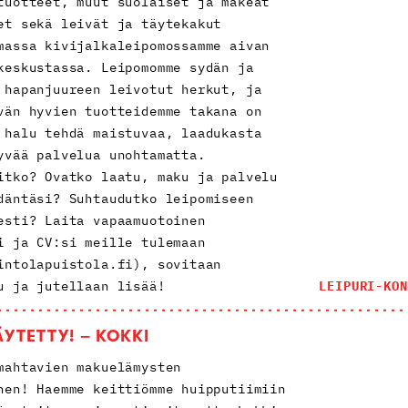
tuotteet, muut suolaiset ja makeat
et sekä leivät ja täytekakut
massa kivijalkaleipomossamme aivan
keskustassa. Leipomomme sydän ja
 hapanjuureen leivotut herkut, ja
vän hyvien tuotteidemme takana on
 halu tehdä maistuvaa, laadukasta
yvää palvelua unohtamatta.
itko? Ovatko laatu, maku ja palvelu
däntäsi? Suhtaudutko leipomiseen
esti? Laita vapaamuotoinen
i ja CV:si meille tulemaan
intolapuistola.fi), sovitaan
u ja jutellaan lisää!
LEIPURI-KON
ÄYTETTY! – KOKKI
mahtavien makuelämysten
nen! Haemme keittiömme huipputiimiin