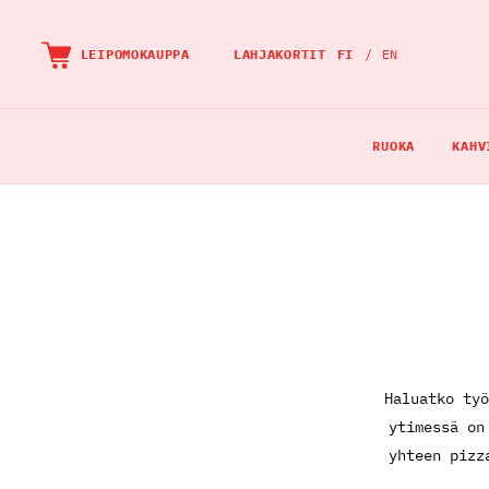
OHITA
JA
LEIPOMOKAUPPA
LAHJAKORTIT
FI
EN
MENE
SUORAAN
PÄÄSISÄLTÖÖN
RUOKA
KAHV
Haluatko työ
ytimessä on
yhteen pizz