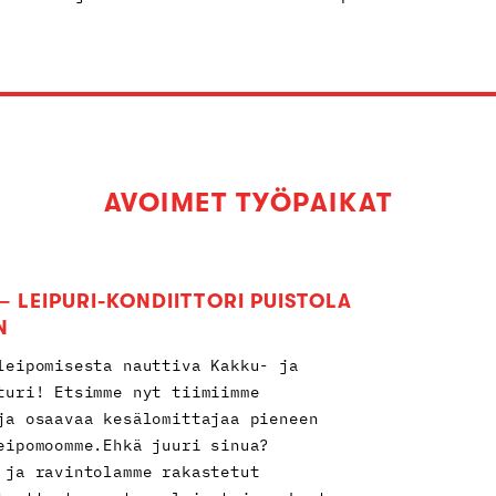
AVOIMET TYÖPAIKAT
– LEIPURI-KONDIITTORI PUISTOLA
N
leipomisesta nauttiva Kakku- ja
turi! Etsimme nyt tiimiimme
ja osaavaa kesälomittajaa pieneen
eipomoomme.Ehkä juuri sinua?
 ja ravintolamme rakastetut