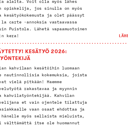
ta alalta. Voit olla myös lähes
n opiskelija, jos sinulla on myös
a kesätyökokemusta ja olet päässyt
 la carte -annoksia vastaavassa
uin Puistola. Lähetä vapaamuotoinen
:n kera!
LÄH
ÄYTETTY! KESÄTYÖ 2026:
TYÖNTEKIJÄ
lan kahvilaan kesätöihin luomaan
e nautinnollisia kokemuksia, joista
vat vielä pitkään! Haemme
velutyötä rakastavaa ja myynnin
a kahvilatyöntekijää. Kahvilan
velijana et vain ojentele tilattuja
asiakkaalle vaan osaat ehdottaa ja
 hänelle myös sellaista mieluista,
i välttämättä itse ole huomannut