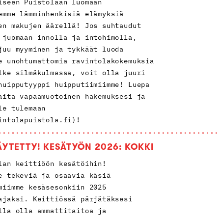
iseen Puistolaan luomaan
emme lämminhenkisiä elämyksiä
en makujen äärellä! Jos suhtaudut
 juomaan innolla ja intohimolla,
juu myyminen ja tykkäät luoda
e unohtumattomia ravintolakokemuksia
lke silmäkulmassa, voit olla juuri
huipputyyppi huipputiimiimme! Luepa
aita vapaamuotoinen hakemuksesi ja
le tulemaan
intolapuistola.fi)!
ÄYTETTY! KESÄTYÖN 2026: KOKKI
lan keittiöön kesätöihin!
e tekeviä ja osaavia käsiä
miimme kesäsesonkiin 2025
ajaksi. Keittiössä pärjätäksesi
lla olla ammattitaitoa ja