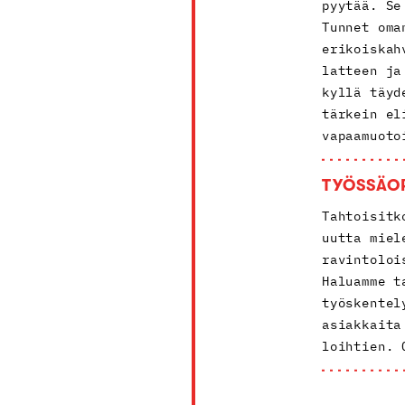
pyytää. Se
Tunnet oma
erikoiskah
latteen ja
kyllä täyd
tärkein el
vapaamuoto
TYÖSSÄO
Tahtoisitk
uutta miel
ravintoloi
Haluamme t
työskentel
asiakkaita
loihtien. 