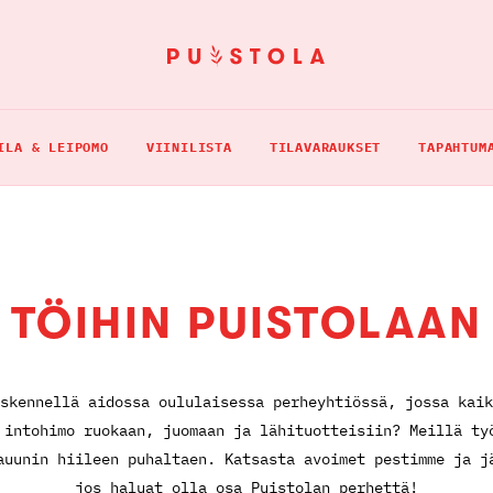
ILA & LEIPOMO
VIINILISTA
TILAVARAUKSET
TAPAHTUM
TÖIHIN PUISTOLAAN
skennellä aidossa oululaisessa perheyhtiössä, jossa kaik
 intohimo ruokaan, juomaan ja lähituotteisiin? Meillä ty
auunin hiileen puhaltaen. Katsasta avoimet pestimme ja j
jos haluat olla osa Puistolan perhettä!