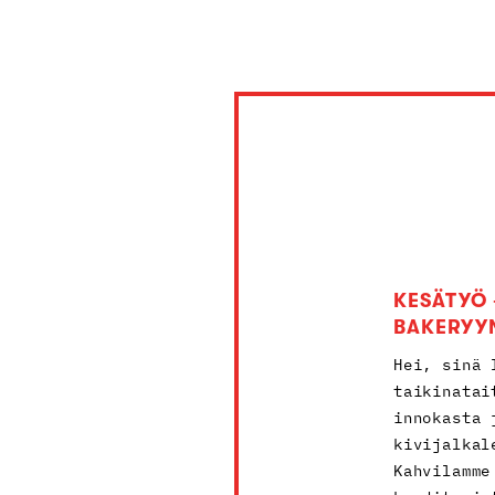
KESÄTYÖ 
BAKERYY
Hei, sinä 
taikinatai
innokasta 
kivijalkal
Kahvilamme