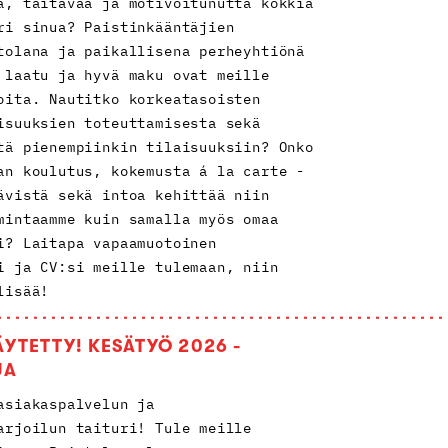
ä, taitavaa ja motivoitunutta kokkia
ri sinua? Paistinkääntäjien
tolana ja paikallisena perheyhtiönä
 laatu ja hyvä maku ovat meille
oita. Nautitko korkeatasoisten
isuuksien toteuttamisesta sekä
tä pienempiinkin tilaisuuksiin? Onko
an koulutus, kokemusta á la carte -
ävistä sekä intoa kehittää niin
mintaamme kuin samalla myös omaa
i? Laitapa vapaamuotoinen
i ja CV:si meille tulemaan, niin
lisää!
ÄYTETTY! KESÄTYÖ 2026 -
JA
asiakaspalvelun ja
arjoilun taituri! Tule meille