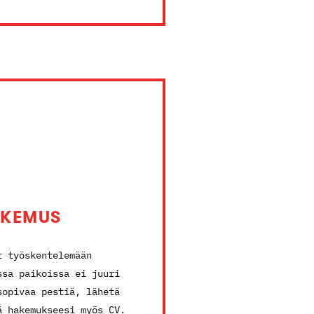
AKEMUS
t työskentelemään
ssa paikoissa ei juuri
sopivaa pestiä, lähetä
ä hakemukseesi myös CV.