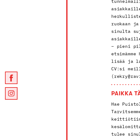
tunnelmall
asiakkaill
herkullist
ruokaan ja
sinulta su
asiakkaill
– pieni pi
etsimämme 
lisää ja l
CV:si meil
(rekry@rav
PAIKKA T
Hae Puisto
Tarvitsemm
keittiötii
kesälomitt
tulee sinu