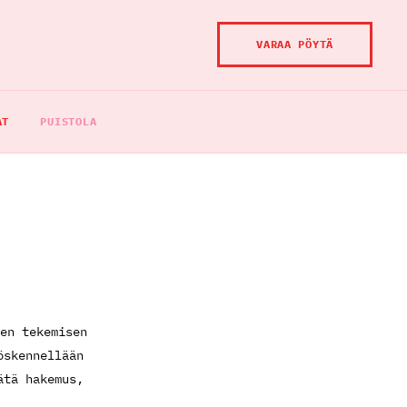
VARAA PÖYTÄ
AT
PUISTOLA
en tekemisen
öskennellään
ätä hakemus,