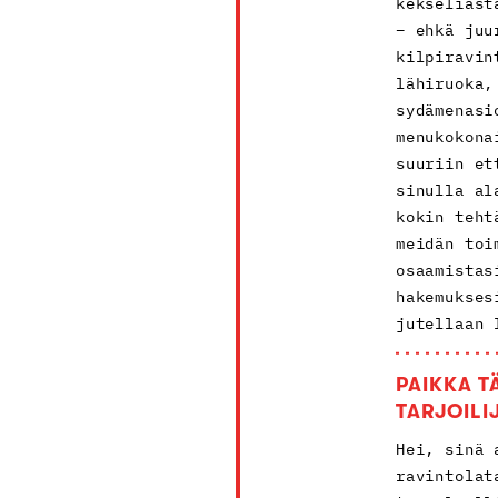
kekseliäst
– ehkä juu
kilpiravin
lähiruoka,
sydämenasi
menukokona
suuriin et
sinulla al
kokin teht
meidän toi
osaamistas
hakemukses
jutellaan 
PAIKKA T
TARJOILI
Hei, sinä 
ravintolat