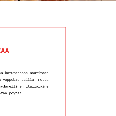
ZAA
an katutasossa nautitaan
ä vappubrunssilla, mutta
sydämellinen italialainen
araa pöytä!