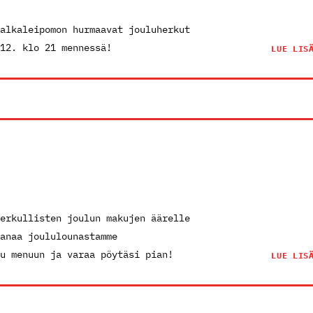
alkaleipomon hurmaavat jouluherkut
.12. klo 21 mennessä!
LUE LIS
erkullisten joulun makujen äärelle
anaa joululounastamme
u menuun ja varaa pöytäsi pian!
LUE LIS