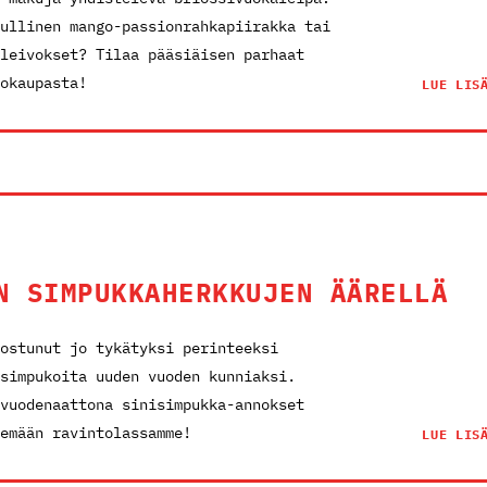
ullinen mango-passionrahkapiirakka tai
leivokset? Tilaa pääsiäisen parhaat
okaupasta!
LUE LIS
N SIMPUKKAHERKKUJEN ÄÄRELLÄ
ostunut jo tykätyksi perinteeksi
simpukoita uuden vuoden kunniaksi.
vuodenaattona sinisimpukka-annokset
emään ravintolassamme!
LUE LIS