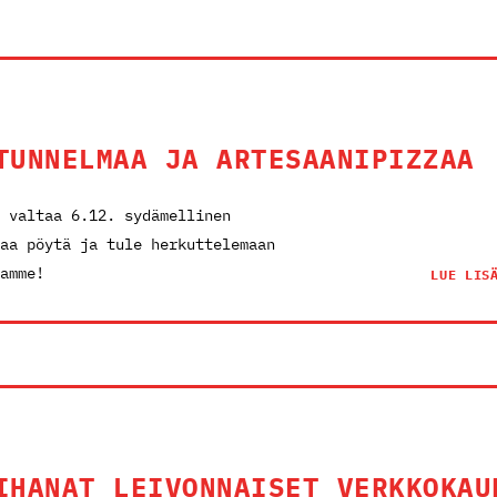
TUNNELMAA JA ARTESAANIPIZZAA
 valtaa 6.12. sydämellinen
aa pöytä ja tule herkuttelemaan
amme!
LUE LIS
IHANAT LEIVONNAISET VERKKOKAU