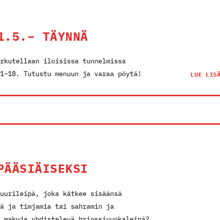
1.5.– TÄYNNÄ
rkutellaan iloisissa tunnelmissa
1–18. Tutustu menuun ja varaa pöytä!
LUE LIS
PÄÄSIÄISEKSI
uurileipä, joka kätkee sisäänsä
ä ja timjamia tai sahramin ja
 makuja yhdistelevä briossivuokaleipä?