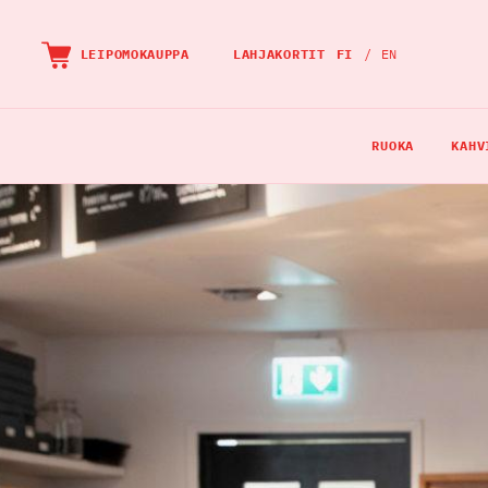
OHITA
JA
LEIPOMOKAUPPA
LAHJAKORTIT
FI
EN
MENE
SUORAAN
PÄÄSISÄLTÖÖN
RUOKA
KAHV