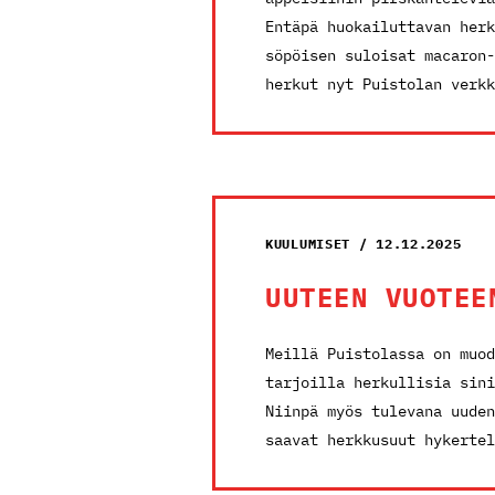
Entäpä huokailuttavan herk
söpöisen suloisat macaron-
herkut nyt Puistolan verkk
KUULUMISET / 12.12.2025
UUTEEN VUOTEE
Meillä Puistolassa on muod
tarjoilla herkullisia sini
Niinpä myös tulevana uuden
saavat herkkusuut hykertel