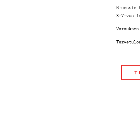
Brunssin 
3–7-vuoti
Varauksen
Tervetulo
T