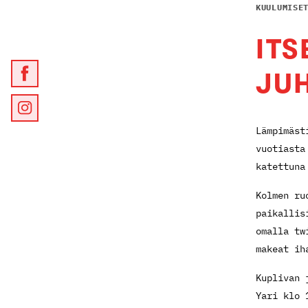
KUULUMISE
ITS
JU
Lämpimäst
vuotiasta
katettuna
Kolmen ru
paikallis
omalla tw
makeat ih
Kuplivan 
Yari klo 