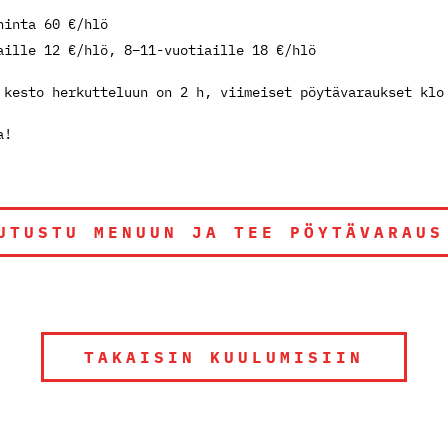
hinta 60 €/hlö
aille 12 €/hlö, 8–11-vuotiaille 18 €/hlö
 kesto herkutteluun on 2 h, viimeiset pöytävaraukset klo
a!
UTUSTU MENUUN JA TEE PÖYTÄVARAUS
TAKAISIN KUULUMISIIN