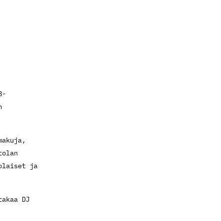
8-
n
makuja,
tolan
olaiset ja
takaa DJ