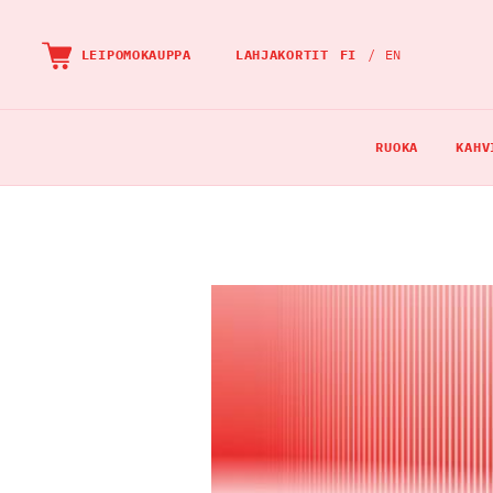
OHITA
JA
LEIPOMOKAUPPA
LAHJAKORTIT
FI
EN
MENE
SUORAAN
PÄÄSISÄLTÖÖN
RUOKA
KAHV