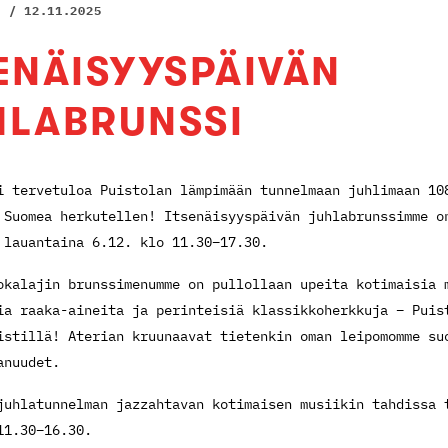
T / 12.11.2025
ENÄISYYSPÄIVÄN
HLABRUNSSI
i tervetuloa Puistolan lämpimään tunnelmaan juhlimaan 10
 Suomea herkutellen! Itsenäisyyspäivän juhlabrunssimme o
 lauantaina 6.12. klo 11.30–17.30.
okalajin brunssimenumme on pullollaan upeita kotimaisia 
ia raaka-aineita ja perinteisiä klassikkoherkkuja – Puis
istillä! Aterian kruunaavat tietenkin oman leipomomme su
anuudet.
juhlatunnelman jazzahtavan kotimaisen musiikin tahdissa 
11.30–16.30.