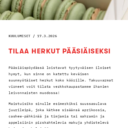
KUULUMISET / 17.3.2026
TILAA HERKUT PÄÄSIÄISEKSI
Pääsiäispöydässä loistavat tyytyväisen iloiset
hymyt, kun sinne on katettu keväisen
suunmyötäiset herkut koko köörille. Takuuvarmat
virneet voit tilata verkkokaupastamme ihanien
leivonnaisten muodossa!
Maistuisiko sinulle esimerkiksi suussasulava
juurileipä, joka kätkee sisäänsä aprikoosia,
cashew-pähkinää ja timjamia tai sahramin ja
appelsiinin pirskahtelevia makuja yhdistelevä