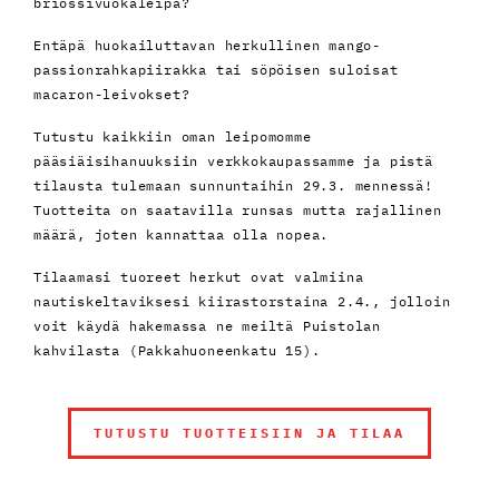
briossivuokaleipä?
Entäpä huokailuttavan herkullinen mango-
passionrahkapiirakka tai söpöisen suloisat
macaron-leivokset?
Tutustu kaikkiin oman leipomomme
pääsiäisihanuuksiin verkkokaupassamme ja pistä
tilausta tulemaan sunnuntaihin 29.3. mennessä!
Tuotteita on saatavilla runsas mutta rajallinen
määrä, joten kannattaa olla nopea.
Tilaamasi tuoreet herkut ovat valmiina
nautiskeltaviksesi kiirastorstaina 2.4., jolloin
voit käydä hakemassa ne meiltä Puistolan
kahvilasta (Pakkahuoneenkatu 15).
TUTUSTU TUOTTEISIIN JA TILAA